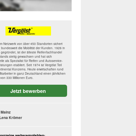
em Netzwerk von über 450 Standorten sichert
t bundesweit die Mobilität der Kunden. 1926 in
gegründet, ist der älteste Reifenfachhandel
lands stetig gewachsen und hat sich
eile als Spezialist für Reifen und Autoservice-
istungen etabliert. Seit 1974 ist Vergölst Teil
tinental Konzerns. Heute erwirtschaften rund
itarbeiter in ganz Deutschland einen jährlichen
von 330 Millionen Euro.
Jetzt bewerben
 Mainz
Lena Krömer
enanzeige weiterempfehlen: