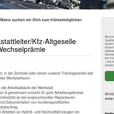
in Mainz suchen wir Dich zum frühestmöglichen
Mit ein
tattleiter/Kfz-Altgeselle
Vergöls
Aachen 
Wechselprämie
Deutsch
mittlerw
Dienstle
des Con
1.900 M
Umsatz 
rt, in der Zentrale oder einem unserer Trainingscenter bist
das Werkstattteam:
h die Arbeitsabläufe der Werkstatt
am & gemeinsam erreicht ihr gute Arbeitsergebnisse
55122
unterstützt du bei anspruchsvollen Reparaturen
Anna-
und Dokumentation von kundenspezifischen
tattauftrag
ei Arbeiten an Hybrid- und Hochvoltfahrzeugen ein
Stell