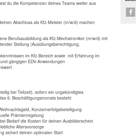
ldest du die Kompetenzen deines Teams weiter aus
e deinen Abschluss als Kfz-Meister (m/w/d) machen
ene Berufsausbildung als Kfz-Mechatroniker (m/w/d) mit
eitender Stellung (Ausübungsberechtigung,
kenntnissen im Kfz-Bereich sowie mit Erfahrung im
k und gängigen EDV-Anwendungen
nswert
eilig bei Teilzeit), sofern ein ungekündigtes
 des 6. Beschäftigungsmonats besteht
Weihnachtsgeld, Konzernerfolgsbeteiligung
iduelle Prämienregelung
bei Bedarf die Kosten für deinen Ausbilderschein
iebliche Altersvorsorge
ung sichert deinen optimalen Start